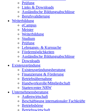
Prüfung
Links & Downloads
Ausländische Bildungsabschlüsse
Berufsvalidierung
Weiterbildung
eCampus
Meister
Weiterbildung
Studium
Prüfung
Lehrgangs- & Kurssuche
Fördermöglichkeiten
Ausländische Bildungsabschlüsse
Downloads
Existenzgründung
Existenzgründungsberatung
Finanzierung & Förderung
Betriebsübernahme
Handwerksrolle/Mitgliedschaft
Startercenter NRW
Unternehmensberatung
Außenwirtschaft
Beschäftigung internationaler Fachkräfte
Betriebsbörse
Betriebswirtschaft